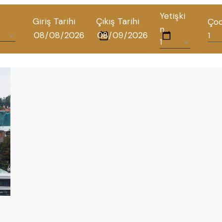
Yetişki
Giriş Tarihi
Çıkış Tarihi
Ço
n
ALL HOTELS
THE ELYSIUM TOURISTIC
CONTACT US
POLICIES
TÜRKÇE
ENGLISH