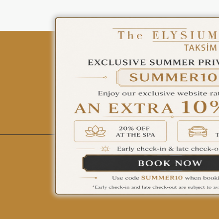
ÇAĞRI MERKEZİ
08502421818
REZERVASYON
All Hotels
The Elysium Touristic