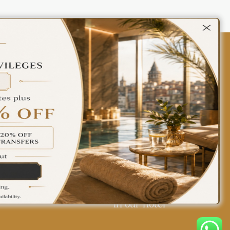
Contact Us
Policies
Türkçe
English
Find yourself at home
in our hotel