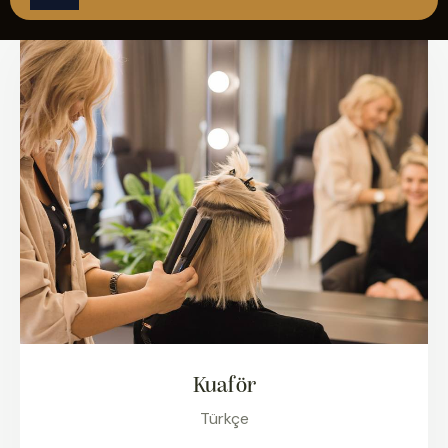
ÇAĞRI MERKEZİ
08502421818
REZERVASYON
Kuaför
Türkçe