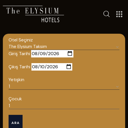
TÜM OTELLERIMIZ
Otel Seçiniz
BLOG
İLETIŞIM
Giriş Tarihi
POLITIKALAR
Çıkış Tarihi
GIZLILIK POLITIKASI
Yetişkin
TÜRKÇE
ENGLISH
Çocuk
Türkçe
ARA