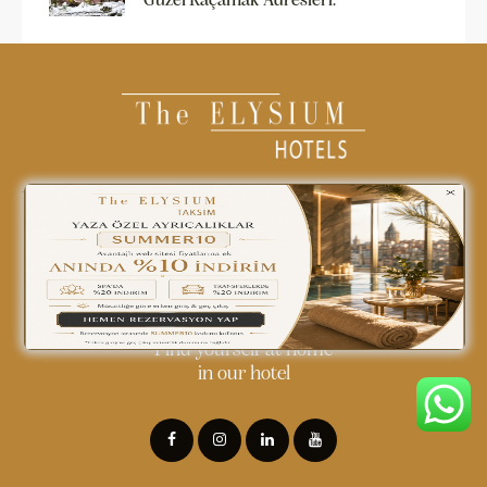
Güzel Kaçamak Adresleri.
0850 242 18 18
info@theelysiumhotels.com
Find yourself at home
in our hotel