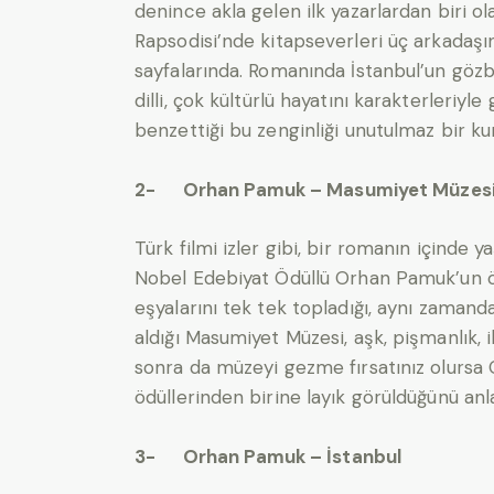
denince akla gelen ilk yazarlardan biri 
Rapsodisi’nde kitapseverleri üç arkadaşın
sayfalarında. Romanında İstanbul’un gözb
dilli, çok kültürlü hayatını karakterleriy
benzettiği bu zenginliği unutulmaz bir k
2- Orhan Pamuk – Masumiyet Müzes
Türk filmi izler gibi, bir romanın içinde y
Nobel Edebiyat Ödüllü Orhan Pamuk’un ö
eşyalarını tek tek topladığı, aynı zaman
aldığı Masumiyet Müzesi, aşk, pişmanlık, 
sonra da müzeyi gezme fırsatınız olurs
ödüllerinden birine layık görüldüğünü anl
3- Orhan Pamuk – İstanbul