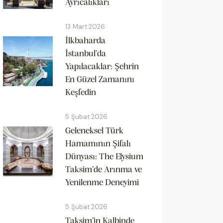
Ayrıcalıkları
13 Mart 2026
İlkbaharda
İstanbul’da
Yapılacaklar: Şehrin
En Güzel Zamanını
Keşfedin
5 Şubat 2026
Geleneksel Türk
Hamamının Şifalı
Dünyası: The Elysium
Taksim’de Arınma ve
Yenilenme Deneyimi
5 Şubat 2026
Taksim’in Kalbinde