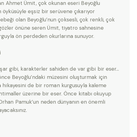
olan Ahmet Ümit, çok okunan eseri Beyoğlu
 öyküsüyle eşsiz bir serüvene çıkarıyor
ebeği olan Beyoğlu’nun çoksesli, çok renkli, çok
le gözler önüne seren Ümit, tiyatro sahnesine
urguyla ön perdeden okurlarına sunuyor.
i
aşar gibi, karakterler sahiden de var gibi bir eser…
nce Beyoğlu’ndaki müzesini oluşturmak için
da hikayesini de bir roman kurgusuyla kaleme
ihtimaller üzerine bir eser. Önce kitabı okuyup
a Orhan Pamuk’un neden dünyanın en önemli
ayacaksınız.