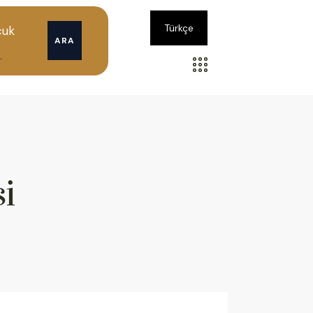
Türkçe
cuk
ARA
si