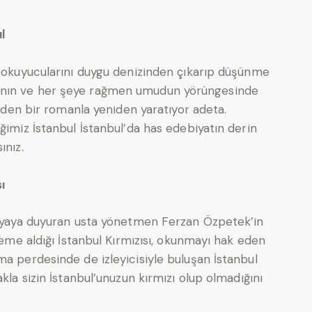
l
e okuyucularını duygu denizinden çıkarıp düşünme
ının ve her şeye rağmen umudun yörüngesinde
 eden bir romanla yeniden yaratıyor adeta.
ğimiz İstanbul İstanbul’da has edebiyatın derin
ınız.
ı
dünyaya duyuran usta yönetmen Ferzan Özpetek’in
aleme aldığı İstanbul Kırmızısı, okunmayı hak eden
ma perdesinde de izleyicisiyle buluşan İstanbul
kla sizin İstanbul’unuzun kırmızı olup olmadığını