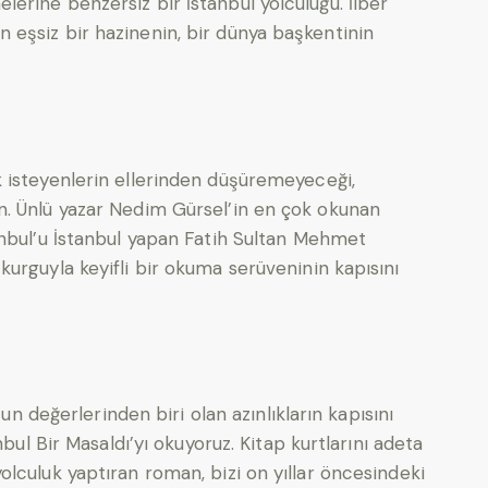
rine benzersiz bir İstanbul yolculuğu. İlber
olan eşsiz bir hazinenin, bir dünya başkentinin
 isteyenlerin ellerinden düşüremeyeceği,
. Ünlü yazar Nedim Gürsel’in en çok okunan
anbul’u İstanbul yapan Fatih Sultan Mehmet
urguyla keyifli bir okuma serüveninin kapısını
’un değerlerinden biri olan azınlıkların kapısını
nbul Bir Masaldı’yı okuyoruz. Kitap kurtlarını adeta
lculuk yaptıran roman, bizi on yıllar öncesindeki