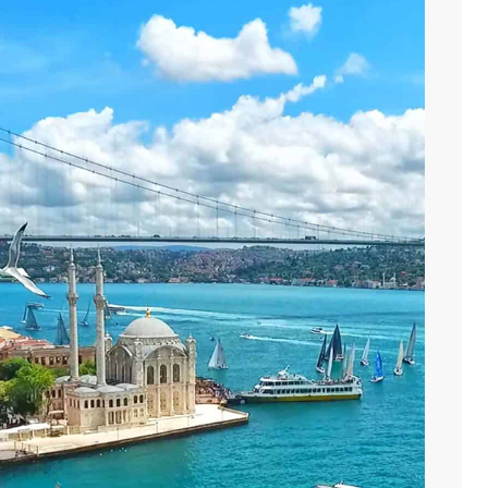
ENGLISH
ÇAĞRI MERKEZİ
08502421818
REZERVASYON