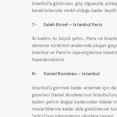
İstanbul’a götürüyor, göç olgusuyla yüzle
karakterleriyle renkli olduğu kadar keyifl
7- Salah Birsel – İstanbul Paris
İki kadim, iki büyük şehir… Paris ve İstanbu
deneme türlerinin aralarında oluşan geçiş
İstanbul ve Paris’in ziyaretçilerine hisset
hissedeceksiniz.
8- Daniel Rondeau – İstanbul
İstanbul’u görmek kadar anlamak için de 
gazeteci Daniel Rondeau’nun İstanbul’unu 
kadim şehrin Boğaz kıyılarından Adalar’ın
mezarlıklarına kadar akla gelebilecek tüm
“yolcu”nun izlenimlerini okurlara taşıyor.