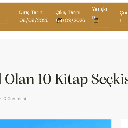
Yetişki
Giriş Tarihi
Çıkış Tarihi
Ço
n
TÜM OTELLERIMIZ
BLOG
İLETIŞIM
 Olan 10 Kitap Seçki
POLITIKALAR
0
Comments
GIZLILIK POLITIKASI
TÜRKÇE