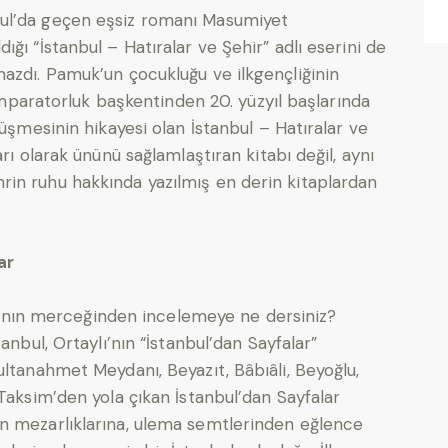
ul’da geçen eşsiz romanı Masumiyet
ğı “İstanbul – Hatıralar ve Şehir” adlı eserini de
azdı. Pamuk’un çocukluğu ve ilkgençliğinin
 imparatorluk başkentinden 20. yüzyıl başlarında
nüşmesinin hikayesi olan İstanbul – Hatıralar ve
rı olarak ününü sağlamlaştıran kitabı değil, aynı
in ruhu hakkında yazılmış en derin kitaplardan
ar
ylı’nın merceğinden incelemeye ne dersiniz?
anbul, Ortaylı’nın “İstanbul’dan Sayfalar”
ultanahmet Meydanı, Beyazıt, Bâbıâli, Beyoğlu,
Taksim’den yola çıkan İstanbul’dan Sayfalar
n mezarlıklarına, ulema semtlerinden eğlence