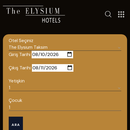
TÜM OTELLERIMIZ
BLOG
Otel Seçiniz
İLETIŞIM
POLITIKALAR
Giriş Tarihi
GIZLILIK POLITIKASI
Çıkış Tarihi
TÜRKÇE
Yetişkin
ENGLISH
Çocuk
Türkçe
ARA