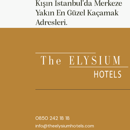
Kışın İstanbul’da Merkeze
Yakın En Güzel Kaçamak
Adresleri.
0850 242 18 18
info@theelysiumhotels.com