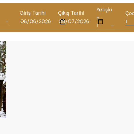
Yetişki
Giriş Tarihi
Çıkış Tarihi
Ço
n
TÜM OTELLERIMIZ
BLOG
İLETIŞIM
POLITIKALAR
GIZLILIK POLITIKASI
TÜRKÇE