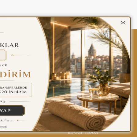
kalar
Gizlilik Politikası
Türkçe
Find yourself at home
in our hotel