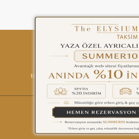
ENGLISH
ÇAĞRI MERKEZİ
08502421818
REZERVASYON
Tüm Otellerimiz
Blog
İletişim
Politi
English