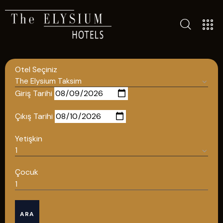
TÜM OTELLERIMIZ
BLOG
Otel Seçiniz
İLETIŞIM
POLITIKALAR
Giriş Tarihi
GIZLILIK POLITIKASI
Çıkış Tarihi
TÜRKÇE
Yetişkin
ENGLISH
Çocuk
Türkçe
ARA