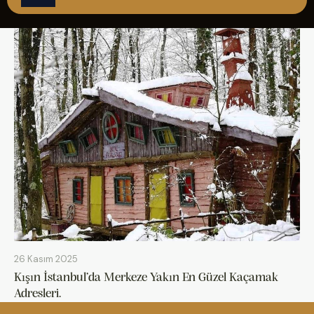
ÇAĞRI MERKEZİ
08502421818
REZERVASYON
26 Kasım 2025
Kışın İstanbul’da Merkeze Yakın En Güzel Kaçamak
Adresleri.