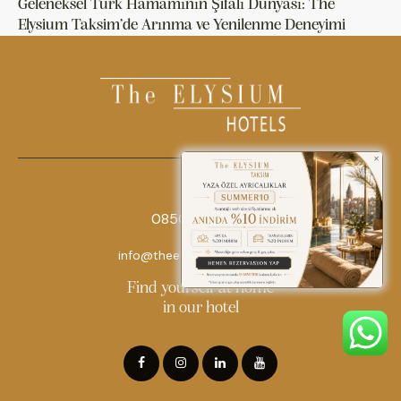
Geleneksel Türk Hamamının Şifalı Dünyası: The
Elysium Taksim’de Arınma ve Yenilenme Deneyimi
0850 242 18 18
info@theelysiumhotels.com
Find yourself at home
in our hotel