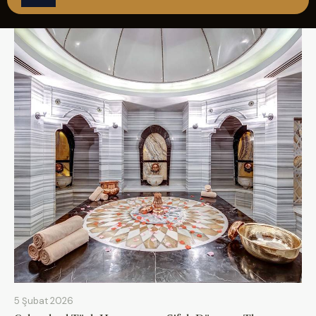
ÇAĞRI MERKEZİ
08502421818
REZERVASYON
5 Şubat 2026