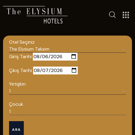
TÜM OTELLERIMIZ
BLOG
Otel Seçiniz
İLETIŞIM
POLITIKALAR
Giriş Tarihi
GIZLILIK POLITIKASI
Çıkış Tarihi
TÜRKÇE
Yetişkin
ENGLISH
Çocuk
Türkçe
ARA