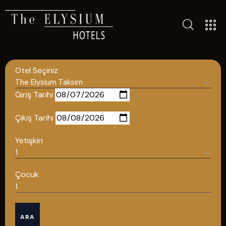
TÜM OTELLERIMIZ
BLOG
Otel Seçiniz
İLETIŞIM
POLITIKALAR
Giriş Tarihi
GIZLILIK POLITIKASI
Çıkış Tarihi
TÜRKÇE
Yetişkin
ENGLISH
Çocuk
Türkçe
ARA