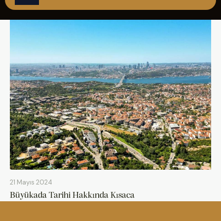
ÇAĞRI MERKEZİ
08502421818
REZERVASYON
21 Mayıs 2024
Büyükada Tarihi Hakkında Kısaca