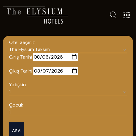
TÜM OTELLERIMIZ
BLOG
Otel Seçiniz
İLETIŞIM
POLITIKALAR
Giriş Tarihi
GIZLILIK POLITIKASI
Çıkış Tarihi
TÜRKÇE
Yetişkin
ENGLISH
Çocuk
Türkçe
ARA