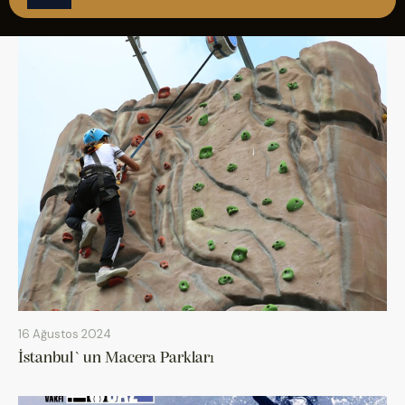
ÇAĞRI MERKEZİ
08502421818
REZERVASYON
16 Ağustos 2024
İstanbul`un Macera Parkları