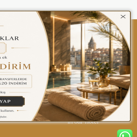
kalar
Gizlilik Politikası
Türkçe
Find yourself at home
in our hotel