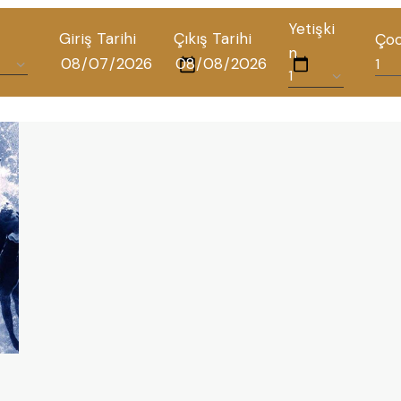
Yetişki
Giriş Tarihi
Çıkış Tarihi
Ço
n
TÜM OTELLERIMIZ
BLOG
İLETIŞIM
POLITIKALAR
GIZLILIK POLITIKASI
TÜRKÇE