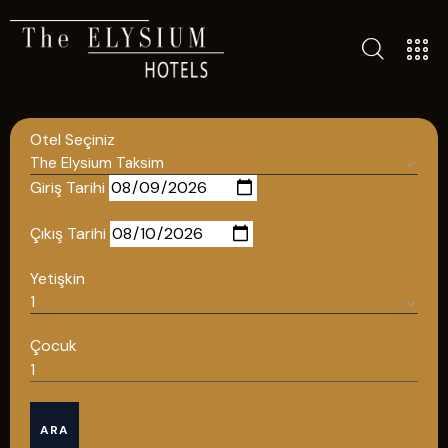
TÜM OTELLERIMIZ
BLOG
Otel Seçiniz
İLETIŞIM
POLITIKALAR
Giriş Tarihi
GIZLILIK POLITIKASI
Çıkış Tarihi
TÜRKÇE
Yetişkin
ENGLISH
Çocuk
Türkçe
ARA