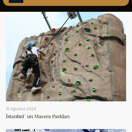
ÇAĞRI MERKEZİ
08502421818
REZERVASYON
16 Ağustos 2024
İstanbul`un Macera Parkları