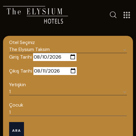
ALL HOTELS
THE ELYSIUM TOURISTIC
Otel Seçiniz
CONTACT US
POLICIES
Giriş Tarihi
TÜRKÇE
Çıkış Tarihi
ENGLISH
Yetişkin
English
Çocuk
ÇAĞRI MERKEZİ
ARA
08502421818