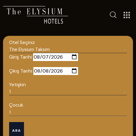
ALL HOTELS
THE ELYSIUM TOURISTIC
Otel Seçiniz
CONTACT US
POLICIES
Giriş Tarihi
TÜRKÇE
Çıkış Tarihi
ENGLISH
Yetişkin
English
Çocuk
ÇAĞRI MERKEZİ
ARA
08502421818