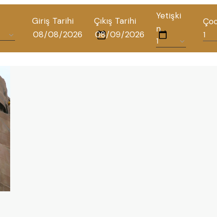
Yetişki
Giriş Tarihi
Çıkış Tarihi
Ço
n
TÜM OTELLERIMIZ
BLOG
İLETIŞIM
POLITIKALAR
GIZLILIK POLITIKASI
TÜRKÇE