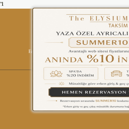
ENGLISH
rı
ÇAĞRI MERKEZİ
08502421818
Tüm Otellerimiz
Blog
İletişim
Politi
REZERVASYON
English