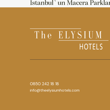
İstanbul`un Macera Parkla
0850 242 18 18
info@theelysiumhotels.com