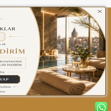
kalar
Gizlilik Politikası
Türkçe
Find yourself at home
in our hotel