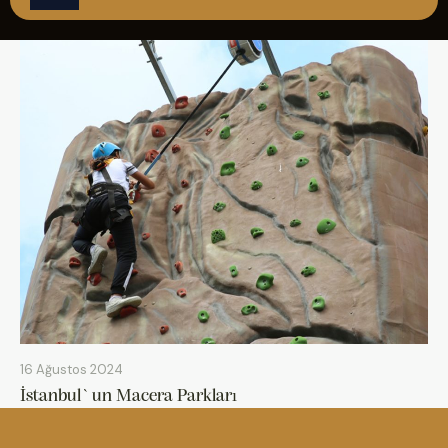
ÇAĞRI MERKEZİ
08502421818
REZERVASYON
16 Ağustos 2024
İstanbul`un Macera Parkları