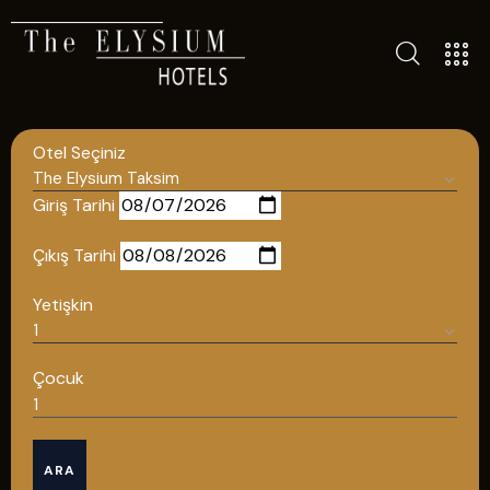
TÜM OTELLERIMIZ
BLOG
Otel Seçiniz
İLETIŞIM
POLITIKALAR
Giriş Tarihi
GIZLILIK POLITIKASI
Çıkış Tarihi
TÜRKÇE
Yetişkin
ENGLISH
Çocuk
Türkçe
ARA