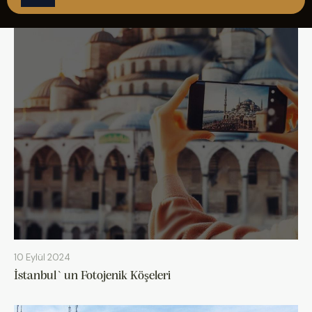
ÇAĞRI MERKEZİ
08502421818
REZERVASYON
10 Eylül 2024
İstanbul`un Fotojenik Köşeleri