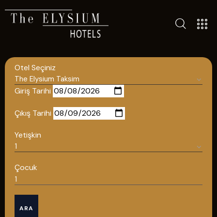
TÜM OTELLERIMIZ
BLOG
Otel Seçiniz
İLETIŞIM
POLITIKALAR
Giriş Tarihi
GIZLILIK POLITIKASI
Çıkış Tarihi
TÜRKÇE
Yetişkin
ENGLISH
Çocuk
Türkçe
ARA